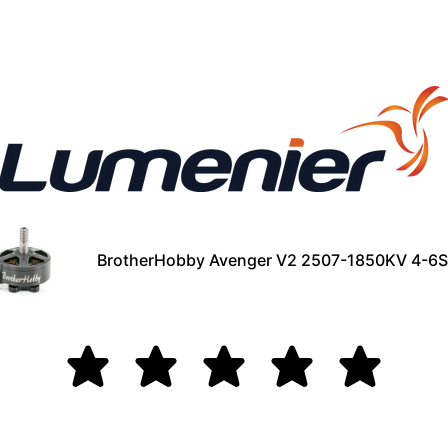
BrotherHobby Avenger V2 2507-1850KV 4-6S